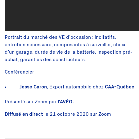
Portrait du marché des VE d’occasion : incitatifs,
entretien nécessaire, composantes à surveiller, choix
d’un garage, durée de vie de la batterie, inspection pré-
achat, garanties des constructeurs.
Conférencier :
Jesse Caron
, Expert automobile chez
CAA-Québec
Présenté sur Zoom par
l'AVÉQ.
Diffusé en direct
le 21 octobre 2020 sur Zoom