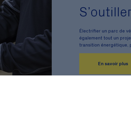
S’outille
Électrifier un parc de v
également tout un proje
transition énergétique,
En savoir plus
Une campagne de :
Av